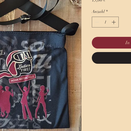
15,00 €
Anzahl
*
In