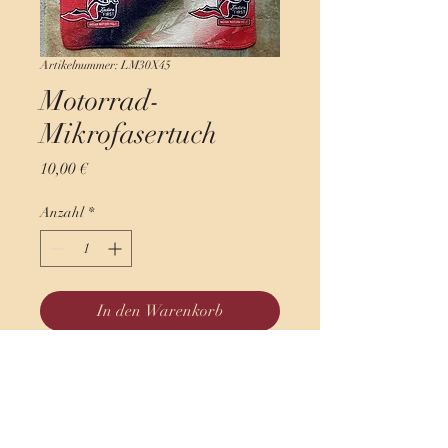
Artikelnummer: LM30X45
Motorrad-
Mikrofasertuch
Preis
10,00 €
Anzahl
*
In den Warenkorb
Sofortkauf
Motorrad-Mikrofasertuch
30x45cm