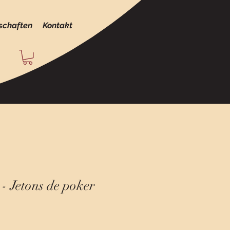
schaften
Kontakt
- Jetons de poker