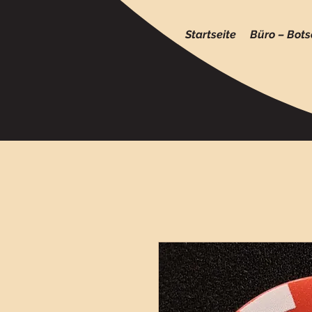
Startseite
Büro – Bots