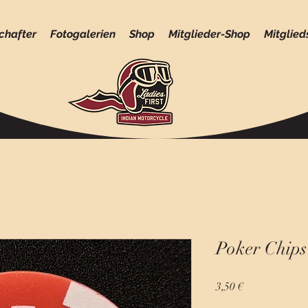
chafter
Fotogalerien
Shop
Mitglieder-Shop
Mitglied
Poker Chips 
Preis
3,50 €