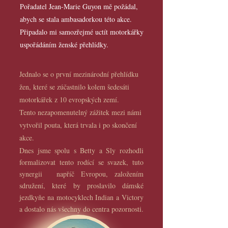
Pořadatel Jean-Marie Guyon mě požádal,
abych se stala ambasadorkou této akce.
Připadalo mi samozřejmé uctít motorkářky
uspořádáním ženské přehlídky.
Jednalo se o první mezinárodní přehlídku
žen, které se zúčastnilo kolem šedesáti
motorká
řek
z 10 evropských zemí.
Tento nezapomenutelný zážitek mezi námi
vytvořil pouta, která trvala i po skončení
akce.
Dnes jsme spolu s Betty a Sly rozhodli
formalizovat tento rodící se svazek, tuto
synergii napříč Evropou, založením
sdružení, které by proslavilo dámské
jezdkyňe na motocyklech Indian a Victory
a dostalo nás všechny do centra pozornosti.