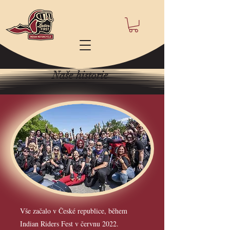
Naše historie
Vše začalo v České republice, během
Indian Riders Fest v červnu 2022.