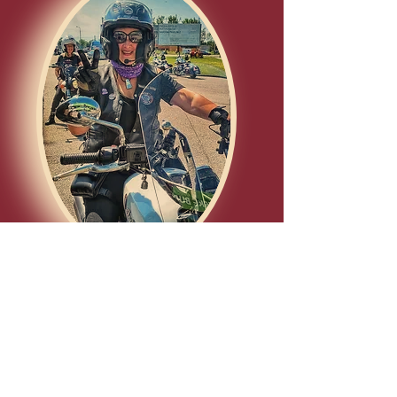
A protože motorkářka je nejen řidička, ale i
pasažérka, která svého jezdce všude
doprovází, cestuje s ním, snáší déšť, trpí