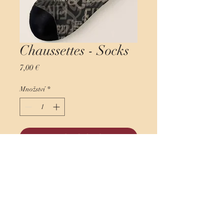
Chaussettes - Socks
Cena
7,00 €
Množství
*
Přidat do košíku
Koupit
Unisex - Unisize