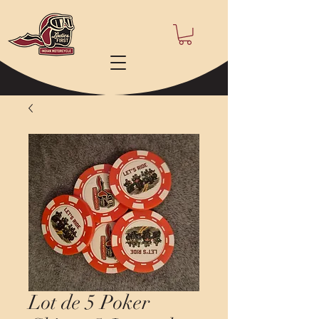
Lot de 5 Poker