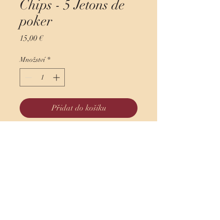
Chips - 5 Jetons de
poker
Cena
15,00 €
Množství
*
Přidat do košíku
Koupit
indian.ladiesfirst@gmail.com