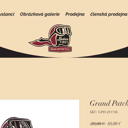
yslanci
Obrázková galerie
Prodejna
členská prodejna
Grand Patc
SKU: GPD 28 COL
Běžná
Zvý
 20,00 € 
10,00 €