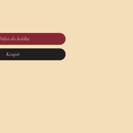
a
řidat do košíku
Koupit