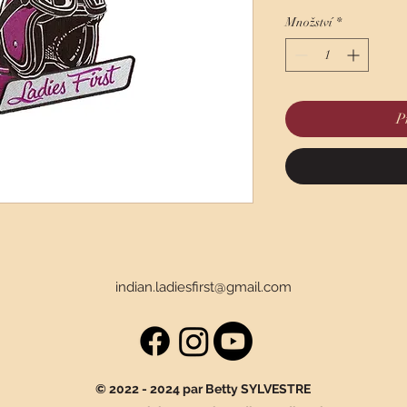
cena
cen
Množství
*
P
indian.ladiesfirst@gmail.com
© 2022 - 2024 par Betty SYLVESTRE